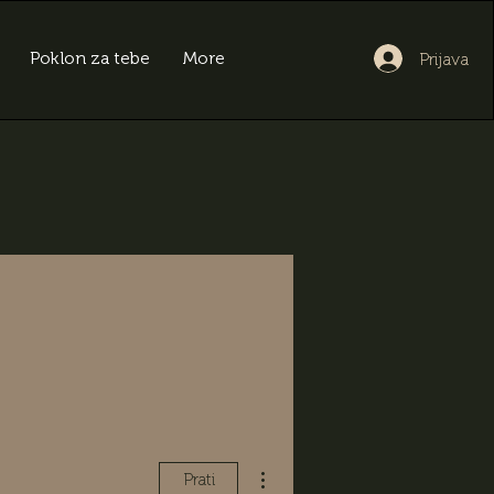
Poklon za tebe
More
Prijava
Više radnji
Prati