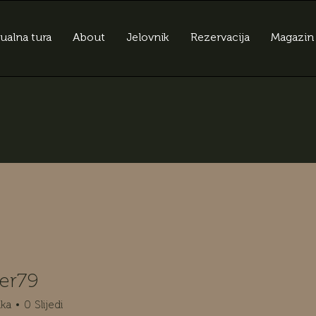
tualna tura
About
Jelovnik
Rezervacija
Magazin
er79
9
ika
0
Slijedi