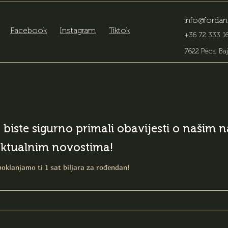
info@fordan
Facebook
Instagram
Tiktok
+36 72 333 16
7622 Pécs, Baj
o biste sigurno primali obavijesti o našim
aktualnim novostima!
poklanjamo ti 1 sat biljara za rođendan!