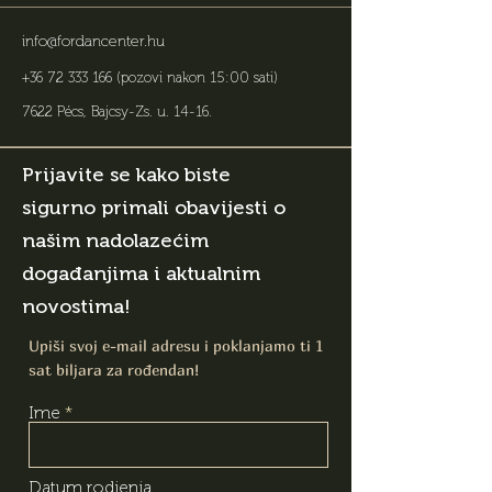
info@fordancenter.hu
+36 72 333 166
(pozovi nakon 15:00 sati)
7622 Pécs, Bajcsy-Zs. u. 14-16
.
Prijavite se kako biste
sigurno primali obavijesti o
našim nadolazećim
događanjima i aktualnim
novostima!
Upiši svoj e-mail adresu i poklanjamo ti 1
sat biljara za rođendan!
Ime
Datum rodjenja