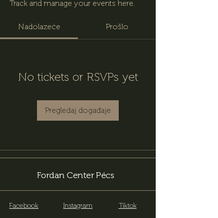
Track and manage your events here.
Nadolazeće
Prošlo
No tickets or RSVPs yet
Pregledaj događaje
Fordan Center Pécs
Facebook
Instagram
Tiktok