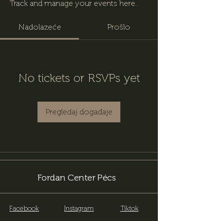
Track and manage your events here.
Nadolazeće
Prošlo
No tickets or RSVPs yet
Pregledaj događaje
Fordan Center Pécs
Facebook
Instagram
Tiktok