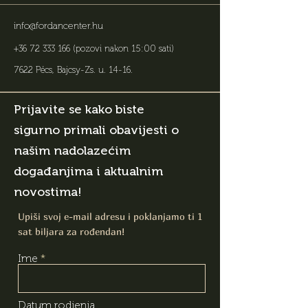
info@fordancenter.hu
+36 72 333 166
(pozovi nakon 15:00 sati)
7622 Pécs, Bajcsy-Zs. u. 14-16
.
Prijavite se kako biste
sigurno primali obavijesti o
našim nadolazećim
događanjima i aktualnim
novostima!
Upiši svoj e-mail adresu i poklanjamo ti 1
sat biljara za rođendan!
Ime
Datum rodjenja