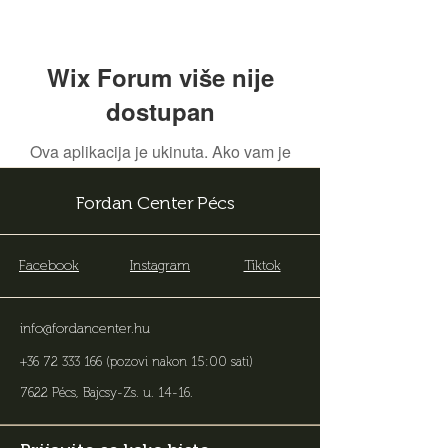
Wix Forum više nije
dostupan
Ova aplikacija je ukinuta. Ako vam je
potrebna aplikacija za zajednicu,
koristite Wix Groups.
Fordan Center Pécs
Facebook
Instagram
Tiktok
info@fordancenter.hu
+36 72 333 166
(pozovi nakon 15:00 sati)
7622 Pécs, Bajcsy-Zs. u. 14-16
.