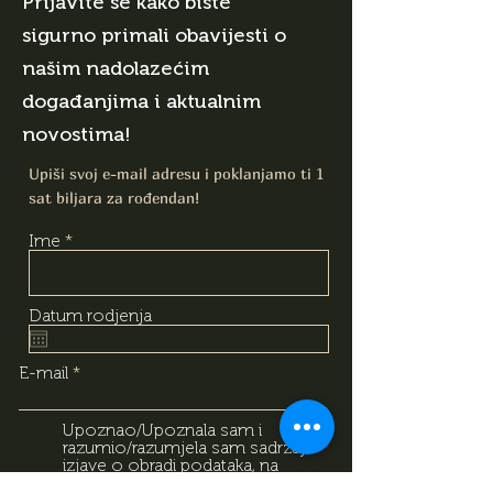
Prijavite se kako biste
sigurno primali obavijesti o
našim nadolazećim
događanjima i aktualnim
novostima!
Upiši svoj e-mail adresu i poklanjamo ti 1
sat biljara za rođendan!
Ime
Datum rodjenja
E-mail
Upoznao/Upoznala sam i
razumio/razumjela sam sadržaj
izjave o obradi podataka, na
temelju koje dajem svoj