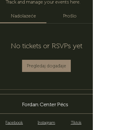
Track and manage your events here.
Nadolazeće
Prošlo
No tickets or RSVPs yet
Pregledaj događaje
Fordan Center Pécs
Facebook
Instagram
Tiktok