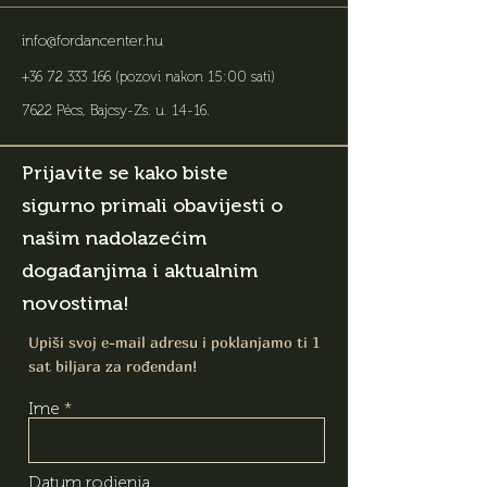
info@fordancenter.hu
+36 72 333 166
(pozovi nakon 15:00 sati)
7622 Pécs, Bajcsy-Zs. u. 14-16
.
Prijavite se kako biste
sigurno primali obavijesti o
našim nadolazećim
događanjima i aktualnim
novostima!
Upiši svoj e-mail adresu i poklanjamo ti 1
sat biljara za rođendan!
Ime
Datum rodjenja