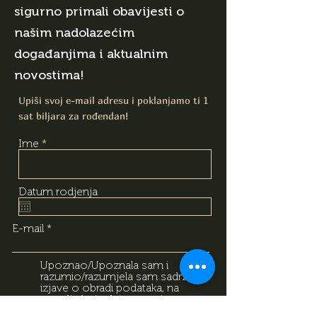
sigurno primali obavijesti o
našim nadolazećim
događanjima i aktualnim
novostima!
Upiši svoj e-mail adresu i poklanjamo ti 1
sat biljara za rođendan!
Ime
Datum rodjenja
E-mail
Upoznao/Upoznala sam i
razumio/razumjela sam sadržaj
izjave o obradi podataka, na
temelju koje dajem svoj
dobrovoljni pristanak za obradu