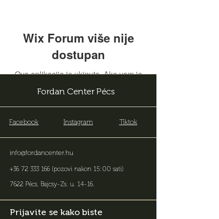
Wix Forum više nije
dostupan
Ova aplikacija je ukinuta. Ako vam je
potrebna aplikacija za zajednicu,
Fordan Center Pécs
koristite Wix Groups.
Facebook
Instagram
Tiktok
info@fordancenter.hu
+36 72 333 166
(pozovi nakon 15:00 sati)
7622 Pécs, Bajcsy-Zs. u. 14-16
.
Prijavite se kako biste