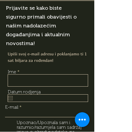
Prijavite se kako biste
sigurno primali obavijesti o
našim nadolazećim
događanjima i aktualnim
novostima!
Upiši svoj e-mail adresu i poklanjamo ti 1
sat biljara za rođendan!
Ime
Datum rodjenja
E-mail
Upoznao/Upoznala sam i
razumio/razumjela sam sadržaj
izjave o obradi podataka, na