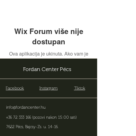
Wix Forum više nije
dostupan
Ova aplikacija je ukinuta. Ako vam je
potrebna aplikacija za zajednicu,
koristite Wix Groups.
Fordan Center Pécs
Facebook
Instagram
Tiktok
info@fordancenter.hu
+36 72 333 166
(pozovi nakon 15:00 sati)
7622 Pécs, Bajcsy-Zs. u. 14-16
.