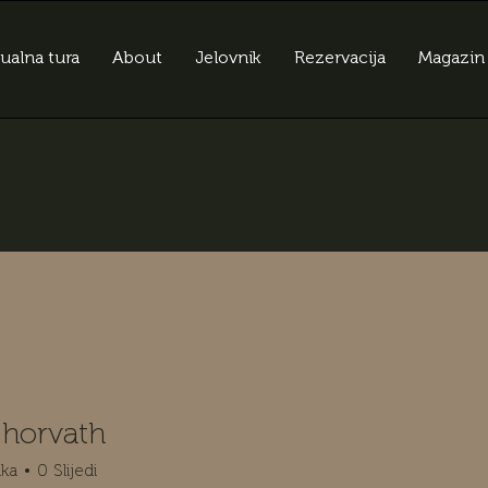
tualna tura
About
Jelovnik
Rezervacija
Magazin
.horvath
rvath
ika
0
Slijedi