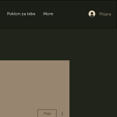
Poklon za tebe
More
Prijava
Više radnji
Prati