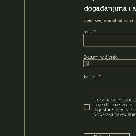
događanjima i 
Upiši svoj e-mail adresu i 
Ime
Datum rodjenja
E-mail
Upoznao/Upoznala s
koje dajem svoj dob
Svjestan/svjesna s
podataka navedenih u