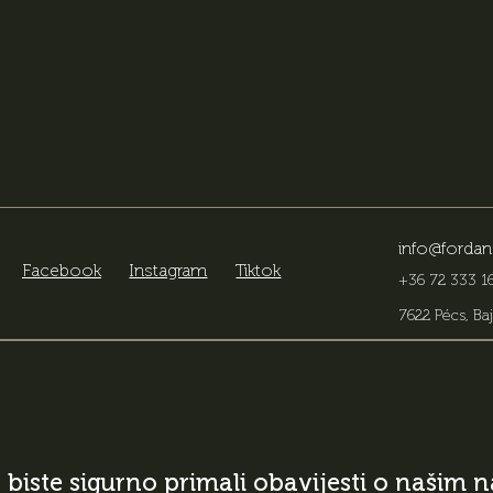
info@fordan
Facebook
Instagram
Tiktok
+36 72 333 16
7622 Pécs, Baj
o biste sigurno primali obavijesti o našim