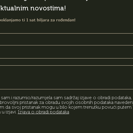
aktualnim novostima!
poklanjamo ti 1 sat biljara za rođendan!
am i razumio/razumjela sam sadržaj izjave o obradi podataka,
rovoljni pristanak za obradu svojih osobnih podataka naveden
am da svoj pristanak mogu u bilo kojem trenutku povući putem 
 izjavi.
Izjava o obradi podataka