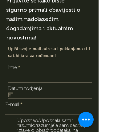
Prijavite se kako biste
sigurno primali obavijesti o
našim nadolazećim
događanjima i aktualnim
novostima!
Upiši svoj e-mail adresu i poklanjamo ti 1
sat biljara za rođendan!
Ime
Datum rodjenja
E-mail
Upoznao/Upoznala sam i
razumio/razumjela sam sadržaj
izjave o obradi podataka, na
temelju koje dajem svoj