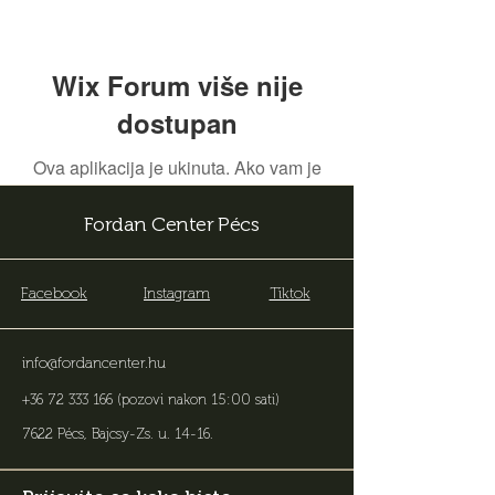
Wix Forum više nije
dostupan
Ova aplikacija je ukinuta. Ako vam je
potrebna aplikacija za zajednicu,
koristite Wix Groups.
Fordan Center Pécs
Facebook
Instagram
Tiktok
info@fordancenter.hu
+36 72 333 166
(pozovi nakon 15:00 sati)
7622 Pécs, Bajcsy-Zs. u. 14-16
.