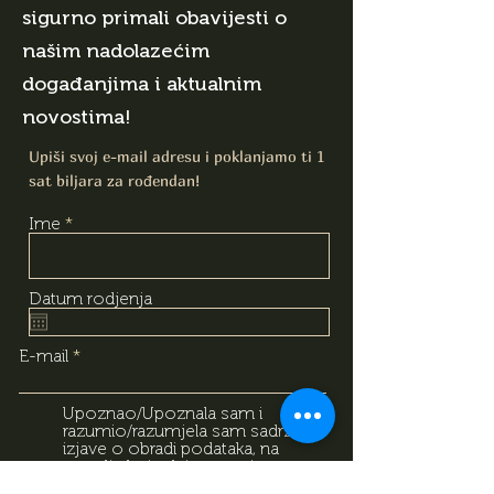
sigurno primali obavijesti o
našim nadolazećim
događanjima i aktualnim
novostima!
Upiši svoj e-mail adresu i poklanjamo ti 1
sat biljara za rođendan!
Ime
Datum rodjenja
E-mail
Upoznao/Upoznala sam i
razumio/razumjela sam sadržaj
izjave o obradi podataka, na
temelju koje dajem svoj
dobrovoljni pristanak za obradu