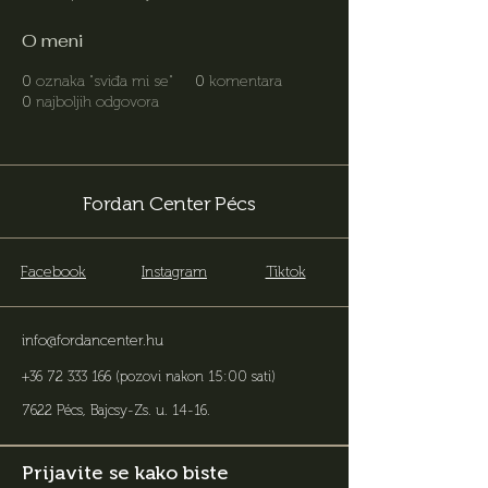
O meni
0
oznaka "sviđa mi se"
0
komentara
0
najboljih odgovora
Fordan Center Pécs
Facebook
Instagram
Tiktok
info@fordancenter.hu
+36 72 333 166
(pozovi nakon 15:00 sati)
7622 Pécs, Bajcsy-Zs. u. 14-16
.
Prijavite se kako biste